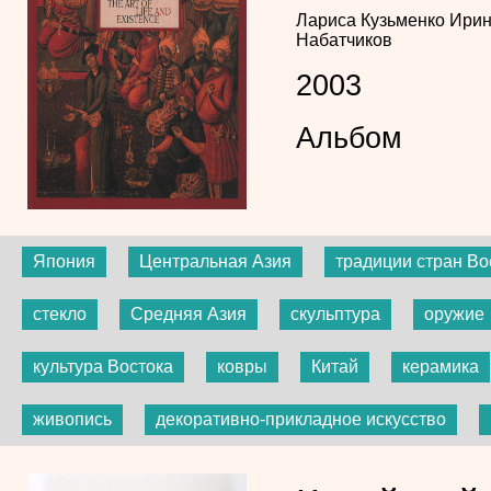
Лариса Кузьменко
Ирин
Набатчиков
2003
Альбом
Япония
Центральная Азия
традиции стран Во
стекло
Средняя Азия
скульптура
оружие
культура Востока
ковры
Китай
керамика
живопись
декоративно-прикладное искусство