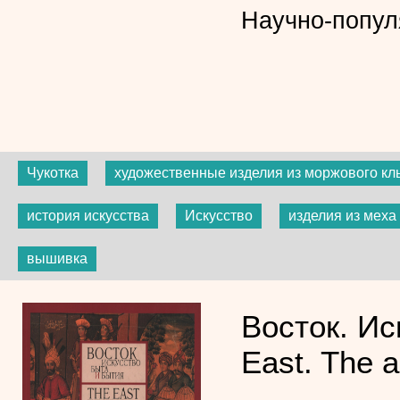
Научно-попул
Чукотка
художественные изделия из моржового кл
история искусства
Искусство
изделия из меха
вышивка
Восток. Ис
East. The ar