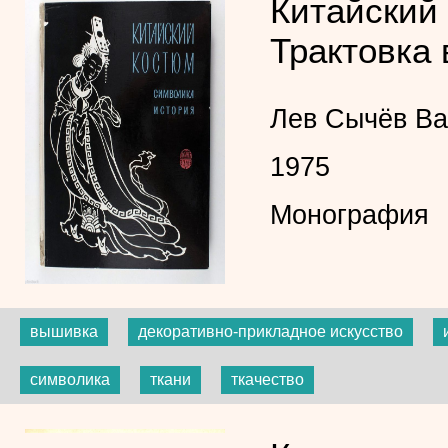
Китайский
Трактовка 
Лев Сычёв
Ва
1975
Монография
вышивка
декоративно-прикладное искусство
символика
ткани
ткачество