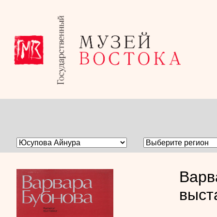
Варв
выст