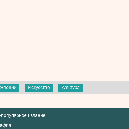
 Японии
Искусство
культура
-популярное издание
рафия