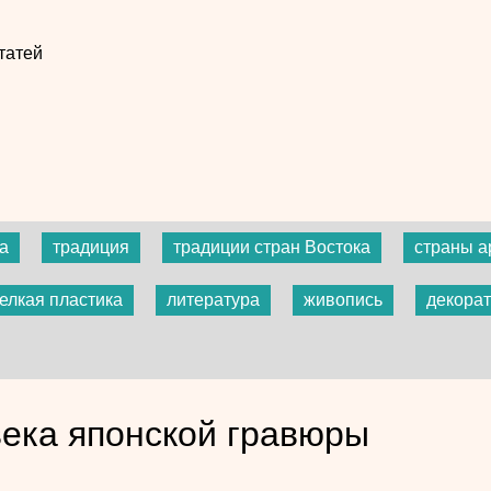
татей
а
традиция
традиции стран Востока
страны а
елкая пластика
литература
живопись
декорат
века японской гравюры