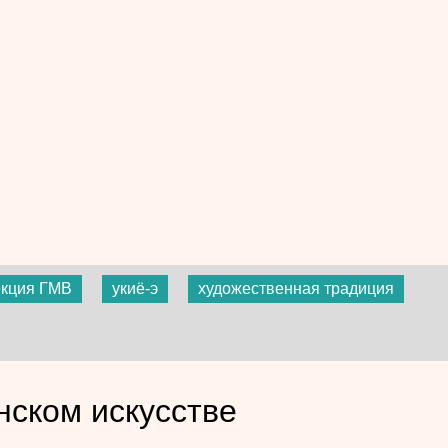
екция ГМВ
укиё-э
художественная традиция
нском искусстве