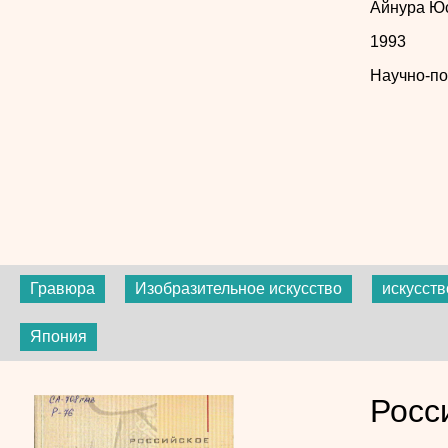
Айнура Ю
1993
Научно-по
Гравюра
Изобразительное искусство
искусст
Япония
Росс