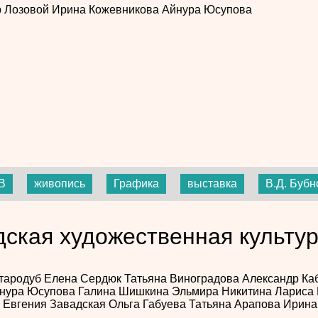
р Лозовой
Ирина Кожевникова
Айнура Юсупова
В
живопись
Графика
выставка
В.Д. Бубн
дская художественная культу
Стародуб
Елена Сердюк
Татьяна Виноградова
Александр Ка
нура Юсупова
Галина Шишкина
Эльмира Никитина
Лариса 
я
Евгения Завадская
Ольга Габуева
Татьяна Арапова
Ирина