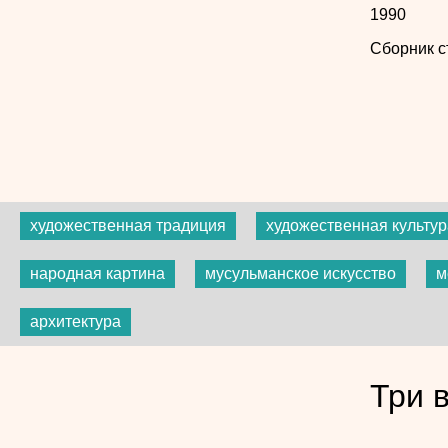
1990
Сборник с
художественная традиция
художественная культур
народная картина
мусульманское искусство
м
архитектура
Три 