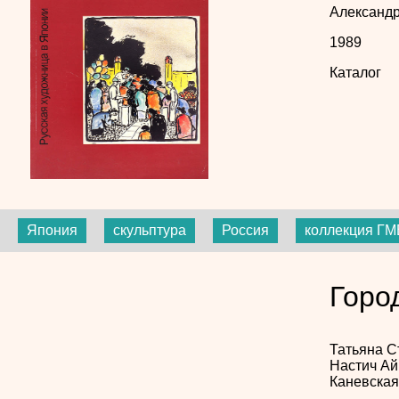
Александ
1989
Каталог
Япония
скульптура
Россия
коллекция ГМ
Горо
Татьяна 
Настич
Ай
Каневска