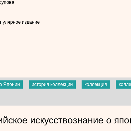
супова
пулярное издание
во Японии
история коллекции
коллекция
колл
ийское искусствознание о япо