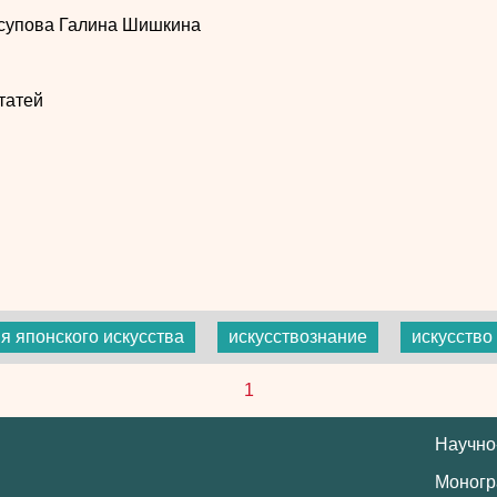
супова
Галина Шишкина
татей
я японского искусства
искусствознание
искусство
1
Научно
Моног