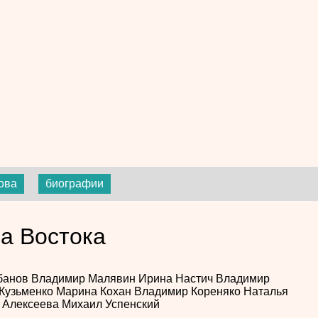
ова
биографии
ра Востока
банов
Владимир Малявин
Ирина Настич
Владимир
Кузьменко
Марина Кохан
Владимир Кореняко
Наталья
 Алексеева
Михаил Успенский