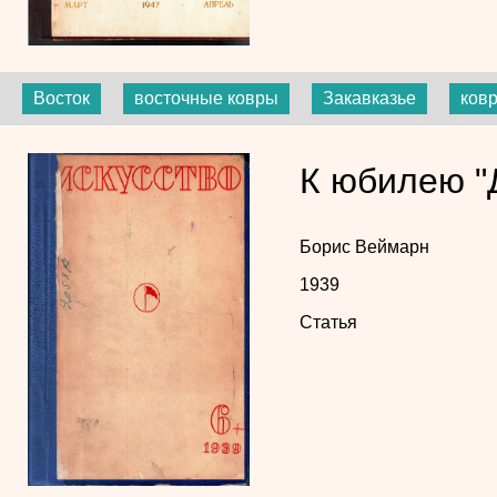
Восток
восточные ковры
Закавказье
ков
К юбилею "
Борис Веймарн
1939
Статья